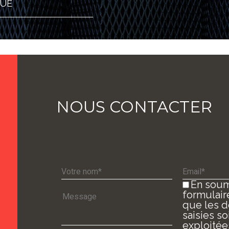
GUÉ
NOUS CONTACTER
En soum
formulair
que les 
saisies so
exploitée