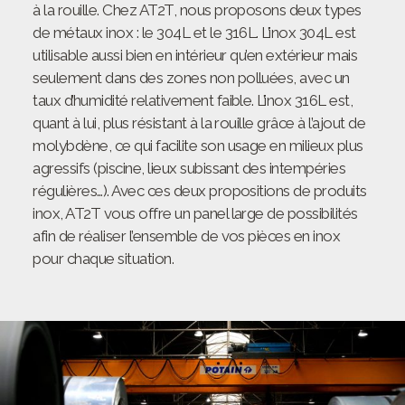
à la rouille. Chez AT2T, nous proposons deux types
de métaux inox : le 304L et le 316L. L’inox 304L est
utilisable aussi bien en intérieur qu’en extérieur mais
seulement dans des zones non polluées, avec un
taux d’humidité relativement faible. L’inox 316L est,
quant à lui, plus résistant à la rouille grâce à l’ajout de
molybdène, ce qui facilite son usage en milieux plus
agressifs (piscine, lieux subissant des intempéries
régulières…). Avec ces deux propositions de produits
inox, AT2T vous offre un panel large de possibilités
afin de réaliser l’ensemble de vos pièces en inox
pour chaque situation.