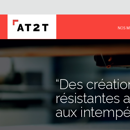
NOS M
“Des créatio
résistantes a
aux intempér