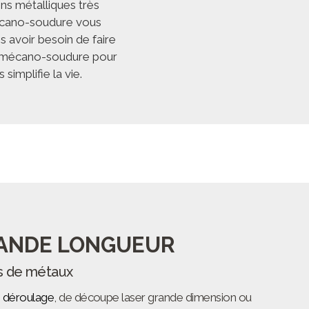
ns métalliques très
mécano-soudure vous
s avoir besoin de faire
a mécano-soudure pour
simplifie la vie.
RANDE LONGUEUR
es de métaux
e
déroulage
, de
découpe laser grande dimension
ou