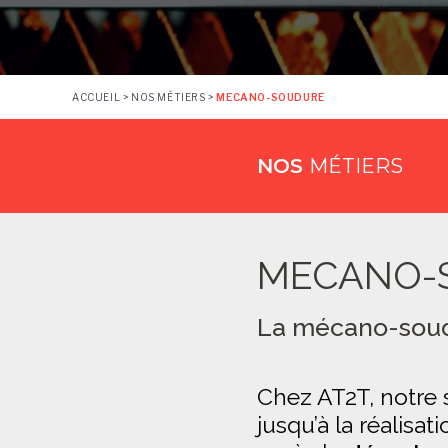
ACCUEIL
>
NOS MÉTIERS
>
MECANO-SOUDURE
NOS
MÉTIERS
MECANO-
La mécano-soud
Chez AT2T, notre 
jusqu’à la réalis