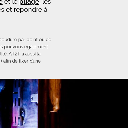
e
et le
pliage
, les
s et répondre à
soudure par point ou de
Nous pouvons également
té. AT2T a aussi la
 afin de fixer d’une