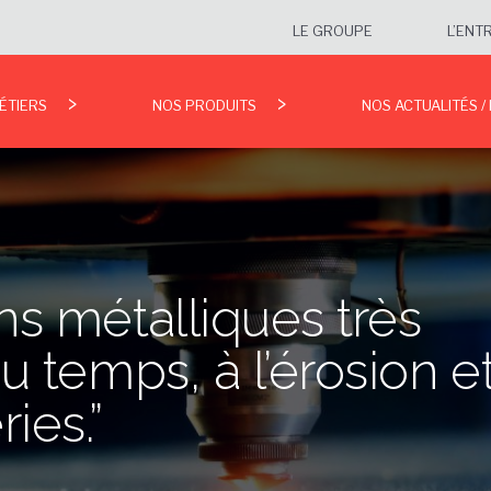
LE GROUPE
L’ENT
ÉTIERS
NOS PRODUITS
NOS ACTUALITÉS /
ns métalliques très
u temps, à l’érosion e
ies.”